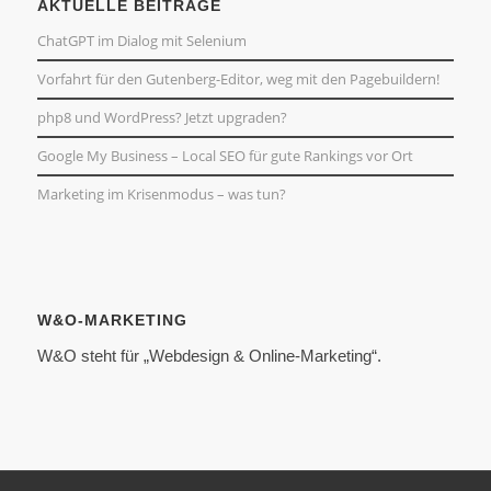
AKTUELLE BEITRÄGE
ChatGPT im Dialog mit Selenium
Vorfahrt für den Gutenberg-Editor, weg mit den Pagebuildern!
php8 und WordPress? Jetzt upgraden?
Google My Business – Local SEO für gute Rankings vor Ort
Marketing im Krisenmodus – was tun?
W&O-MARKETING
W&O steht für „Webdesign & Online-Marketing“.